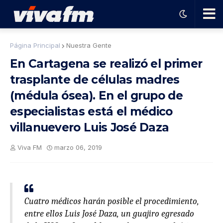
🗨️
Página Principal
Nuestra Gente
En Cartagena se realizó el primer
Ha
trasplante de células madres
(médula ósea). En el grupo de
ble
especialistas está el médico
con
villanuevero Luis José Daza
Viva FM
marzo 06, 2019
el
pro
Cuatro médicos harán posible el procedimiento,
gra
entre ellos Luis José Daza, un guajiro egresado