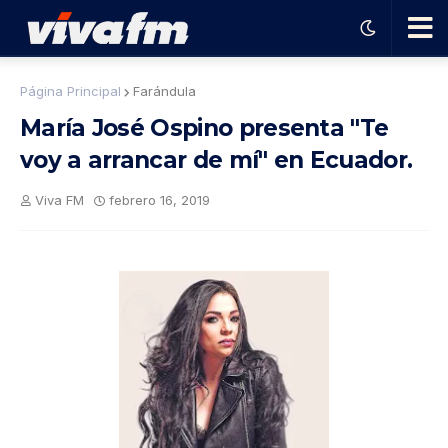
🗨️
Página Principal
Farándula
María José Ospino presenta "Te
Ha
voy a arrancar de mí" en Ecuador.
ble
Viva FM
febrero 16, 2019
con
el
pro
gra