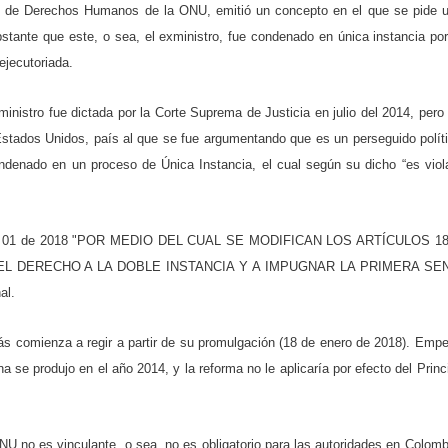
té de Derechos Humanos de la ONU, emitió un concepto en el que se pide 
bstante que este, o sea, el exministro, fue condenado en única instancia por
ejecutoriada.
inistro fue dictada por la Corte Suprema de Justicia en julio del 2014, pero
 Estados Unidos, país al que se fue argumentando que es un perseguido polít
ondenado en un proceso de Única Instancia, el cual según su dicho “es viola
lativo 01 de 2018 "POR MEDIO DEL CUAL SE MODIFICAN LOS ARTÍCULOS 18
 EL DERECHO A LA DOBLE INSTANCIA Y A IMPUGNAR LA PRIMERA SE
al.
s comienza a regir a partir de su promulgación (18 de enero de 2018). Empe
 se produjo en el año 2014, y la reforma no le aplicaría por efecto del Princi
NU no es vinculante, o sea, no es obligatorio para las autoridades en Colomb