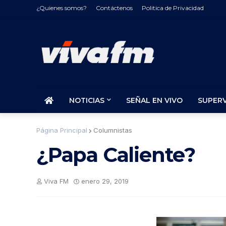
¿Quienes somos?
Contáctenos
Politica de Privacidad
NOTICIAS
SEÑAL EN VIVO
SUPER
Página Principal
Columnistas
¿Papa Caliente?
Viva FM
enero 29, 2019