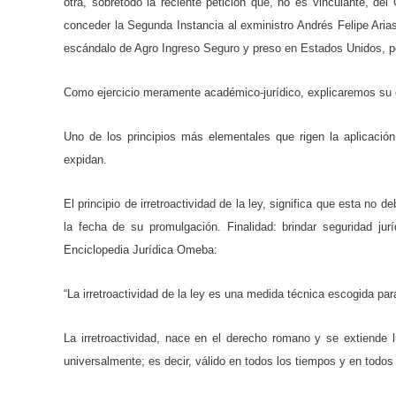
otra, sobretodo la reciente petición que, no es vinculante, d
conceder la Segunda Instancia al exministro Andrés Felipe Aria
escándalo de Agro Ingreso Seguro y preso en Estados Unidos, pe
Como ejercicio meramente académico-jurídico, explicaremos su co
Uno de los principios más elementales que rigen la aplicació
expidan.
El principio de irretroactividad de la ley, significa que esta no 
la fecha de su promulgación. Finalidad: brindar seguridad jur
Enciclopedia Jurídica Omeba:
“La irretroactividad de la ley es una medida técnica escogida para
La irretroactividad, nace en el derecho romano y se extiende 
universalmente; es decir, válido en todos los tiempos y en todos