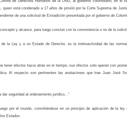
el Comité de Derechos Humanos de la ONU, al gobierno colombiano, en el s
s, quien está condenado a 17 años de prisión por la Corte Suprema de Justic
ndiente de una solicitud de Extradición presentada por el gobierno de Colom
ncepto y alcance, para luego concluir con la conveniencia o no de la solicit
n de la Ley y a un Estado de Derecho, es la irretroactividad de las norm
debe tener efectos hacia atrás en el tiempo; sus efectos solo operan con poster
ídica. Al respecto son pertinentes las anotaciones que trae Juan José So
 dar seguridad al ordenamiento jurídico...”
luego por el mundo, convirtiéndose en un principio de aplicación de la ley
 los Estados.