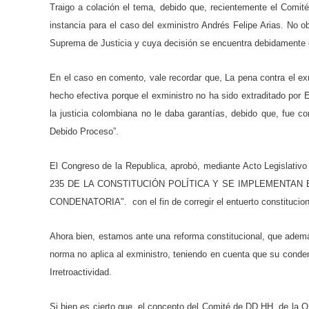
Traigo a colación el tema, debido que, recientemente el Comi
instancia para el caso del exministro Andrés Felipe Arias. No o
Suprema de Justicia y cuya decisión se encuentra debidamente 
En el caso en comento, vale recordar que, La pena contra el exm
hecho efectiva porque el exministro no ha sido extraditado por
la justicia colombiana no le daba garantías, debido que, fue c
Debido Proceso”.
El Congreso de la Republica, aprobó, mediante Acto Legis
235 DE LA CONSTITUCIÓN POLÍTICA Y SE IMPLEMENTAN
CONDENATORIA".
con el fin de corregir el entuerto constitucion
Ahora bien, estamos ante una reforma constitucional, que ademá
norma no aplica al exministro, teniendo en cuenta que su condena
Irretroactividad.
Si bien es cierto que, el concepto del Comité de DD.HH. de la O