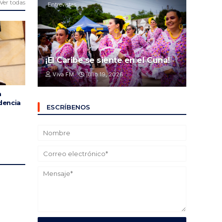
Ver todas
Entrevistas
¡El Caribe se siente en el Cuna!
Viva FM
julio 19, 2026
a
dencia
ESCRÍBENOS