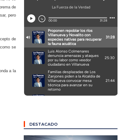
uprema de
sar, pero
ncepto de
e como se
onda a la
DESTACADO