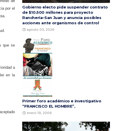
entido de
Gobierno electo pide suspender contrato
ia por el
de $10.500 millones para proyecto
bia.
Ranchería–San Juan y anuncia posibles
acciones ante organismos de control
agosto 03, 2026
ud.
as que se
ioridad a
ler en la
Primer foro académico e investigativo
“FRANCISCO EL HOMBRE”,
 aceptado
enero 19, 2009