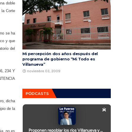
una doble
 la Corte
 no se ha
ico y que
torio del
Mi percepción dos años después del
programa de gobierno “Mi Todo es
Villanueva”
6, 234 Y
noviembre 03, 2009
NTENCIA
PÓDCASTS
ro, dicha
pio de la
ia, no es