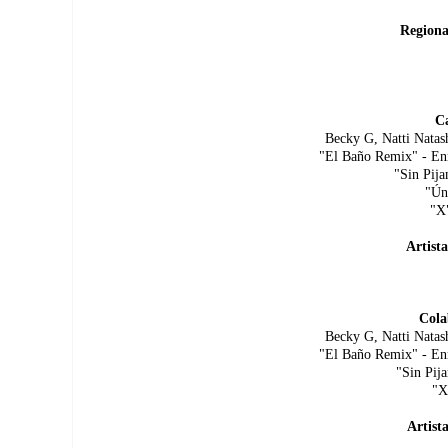
Regiona
C
Becky G, Natti Natash
"El Baño Remix" - Enr
"Sin Pij
"Úni
"X"
Artist
Cola
Becky G, Natti Natash
"El Baño Remix" - Enr
"Sin Pija
"X"
Artist