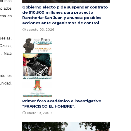
ico más
Gobierno electo pide suspender contrato
nciados
de $10.500 millones para proyecto
rena en
Ranchería–San Juan y anuncia posibles
acciones ante organismos de control
agosto 03, 2026
lesias,
 Ozuna,
. Natti
ndo los
unidad,
Primer foro académico e investigativo
“FRANCISCO EL HOMBRE”,
enero 19, 2009