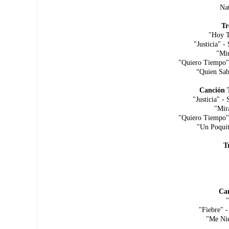
Nat
Tr
"Hoy T
"Justicia" -
"Mir
"Quiero Tiempo" 
“Quien Sabe
Canción 
"Justicia" -
"Mir
"Quiero Tiempo" 
"Un Poquit
T
Ca
"
"Fiebre" -
"Me Nie