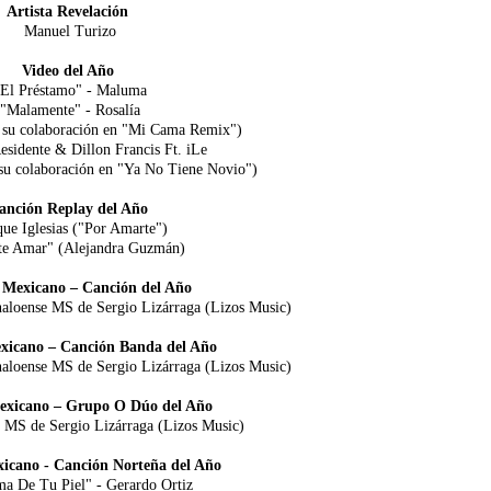
Artista Revelación
Manuel Turizo
Video del Año
El Préstamo" - Maluma
"Malamente" - Rosalía
su colaboración en "Mi Cama Remix")
sidente & Dillon Francis Ft. iLe
u colaboración en "Ya No Tiene Novio")
anción Replay del Año
ue Iglesias ("Por Amarte")
te Amar" (Alejandra Guzmán)
 Mexicano – Canción del Año
naloense MS de Sergio Lizárraga (Lizos Music)
xicano – Canción Banda del Año
naloense MS de Sergio Lizárraga (Lizos Music)
exicano – Grupo O Dúo del Año
 MS de Sergio Lizárraga (Lizos Music)
icano - Canción Norteña del Año
a De Tu Piel" - Gerardo Ortiz