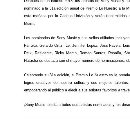
Después de un exitoso 2018, los artistas de Sony Music y sus
nominado a la 31a edición anual de Premio Lo Nuestro a la M
esta mañana por la Cadena Univisión y serán transmitidos 
Miami.
Los nominados de Sony Music y sus sellos afiliados incluye
Farruko, Gerardo Ortiz, iLe, Jennifer Lopez, Joss Favela, L
Reik, Residente, Ricky Martin, Romeo Santos, Rosalía, Shaki
Natasha se destaca con el mayor número de nominaciones, obte
Celebrando su 31a edición, el Premio Lo Nuestro es la premia
logros creativos de nuestra cultura y sus mejores talentos
empoderando al público a elegir a sus artistas favoritos a través
¡Sony Music felicita a todos sus artistas nominados y les dese