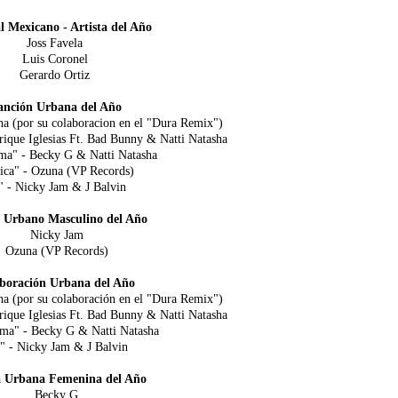
l Mexicano - Artista del Año
Joss Favela
Luis Coronel
Gerardo Ortiz
anción Urbana del Año
a (por su colaboracion en el "Dura Remix")
ique Iglesias Ft. Bad Bunny & Natti Natasha
ama" - Becky G & Natti Natasha
ca" - Ozuna (VP Records)
 - Nicky Jam & J Balvin
a Urbano Masculino del Año
Nicky Jam
Ozuna (VP Records)
boración Urbana del Año
a (por su colaboración en el "Dura Remix")
ique Iglesias Ft. Bad Bunny & Natti Natasha
ma" - Becky G & Natti Natasha
 - Nicky Jam & J Balvin
a Urbana Femenina del Año
Becky G