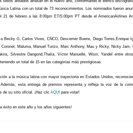
 sellos afiliados arrasan en el nuevo año, conformando el elenco discográf
úsica Latina con un total de 73 reconocimientos. Los nominados fueron anu
el 21 de febrero a las 8:00pm ET/5:00pm PT desde el AmericanAirlines A
n a Becky G, Carlos Vives, CNCO, Descemer Bueno, Diego Torres,Enrique Ig
uis Coronel, Maluma, Manuel Turizo, Marc Anthony, Mau y Ricky, Nicky Jam,
ra, Silvestre Dangond,Thalía, Víctor Manuelle, Wisin, Yandel entre otros
niendo un total de 15 en las categorías más prestigiosas.
ción a la música latina con mayor trayectoria en Estados Unidos, reconocie
. Además, esta entrega de premios representa y refleja la voz de la com
 de su sitio oficial. ¡Haz clic
AQUÍ
para votar!
a éxito en este año y los años siguientes!