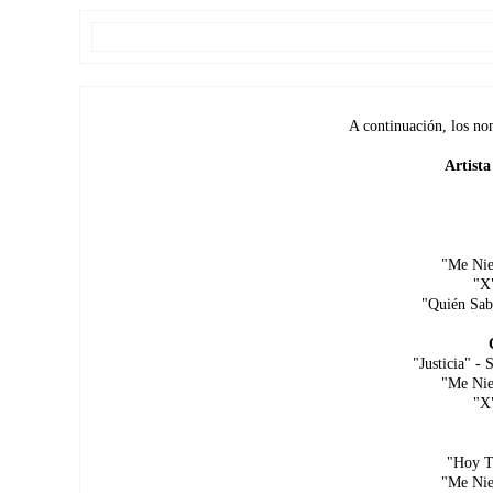
A continuación, los no
Artist
"Me Nie
"X"
"Quién Sabe
"Justicia" - 
"Me Nie
"X"
"Hoy T
"Me Nie