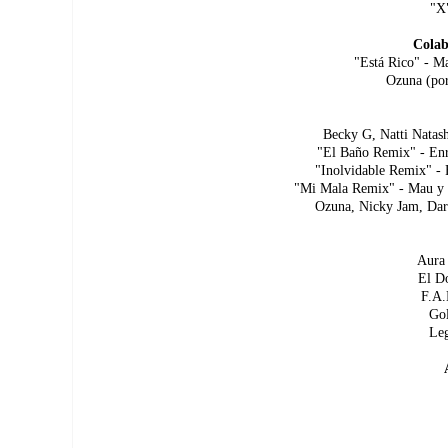
"X"
Colab
"Está Rico" - M
Ozuna (por
Becky G, Natti Natash
"El Baño Remix" - Enr
"Inolvidable Remix" -
"Mi Mala Remix" - Mau y R
Ozuna, Nicky Jam, Dare
Aura 
El Do
F.A.
Gol
Leg