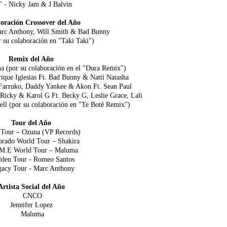
 - Nicky Jam & J Balvin
oración Crossover del Año
arc Anthony, Will Smith & Bad Bunny
 su colaboración en "Taki Taki")
Remix del Año
a (por su colaboración en el "Dura Remix")
ique Iglesias Ft.
Bad Bunny & Natti Natasha
 Farruko, Daddy Yankee & Akon Ft.
Sean Paul
icky & Karol G Ft. Becky G, Leslie Grace, Lali
ll (por su colaboración en "Te Boté Remix")
Tour del Año
Tour – Ozuna (VP Records)
rado World Tour – Shakira
M.E World Tour – Maluma
den Tour - Romeo Santos
acy Tour - Marc Anthony
Artista Social del Año
CNCO
Jennifer Lopez
Maluma