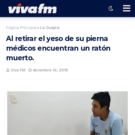
🗨️
Página Principal
La Guajira
Al retirar el yeso de su pierna
Ha
médicos encuentran un ratón
muerto.
ble
Viva FM
diciembre 14, 2018
con
el
pro
gra