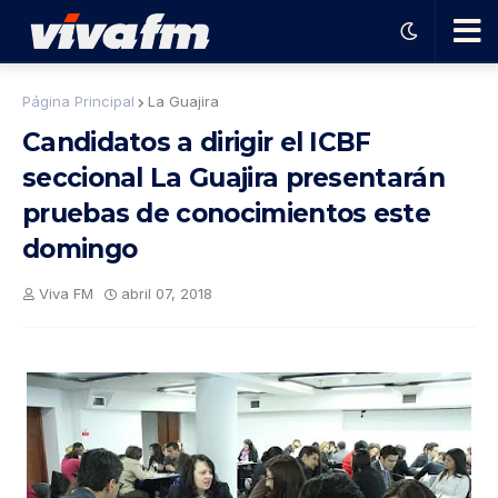
🗨️
Página Principal
La Guajira
Candidatos a dirigir el ICBF
Ha
seccional La Guajira presentarán
pruebas de conocimientos este
ble
domingo
con
Viva FM
abril 07, 2018
el
pro
gra