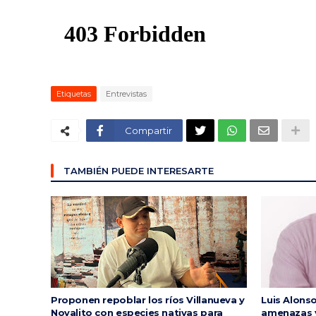
Etiquetas
Entrevistas
Compartir
TAMBIÉN PUEDE INTERESARTE
Proponen repoblar los ríos Villanueva y
Luis Alons
Novalito con especies nativas para
amenazas y