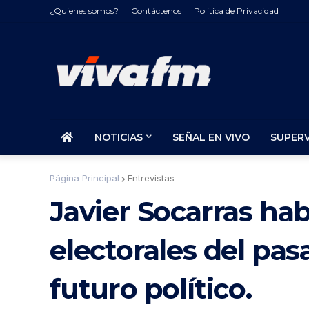
¿Quienes somos?
Contáctenos
Politica de Privacidad
NOTICIAS
SEÑAL EN VIVO
SUPER
Página Principal
Entrevistas
Javier Socarras hab
electorales del pa
futuro político.