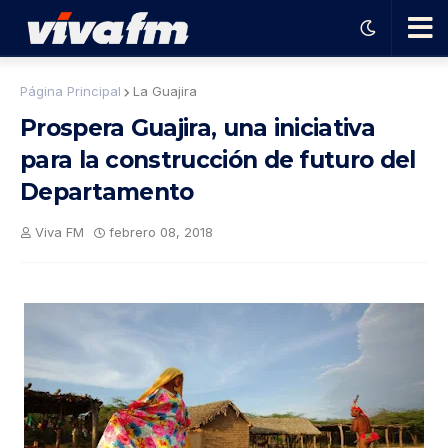
🗨️
Página Principal
La Guajira
Prospera Guajira, una iniciativa
Ha
para la construcción de futuro del
Departamento
ble
Viva FM
febrero 08, 2018
con
el
pro
gra