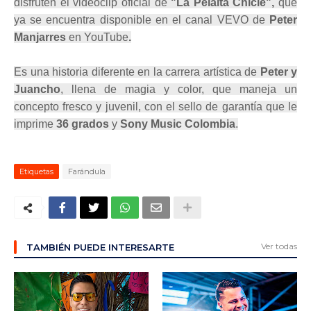
disfruten el videoclip oficial de
"La Pelaita Chicle",
que
ya se encuentra disponible en el canal VEVO de
Peter
Manjarres
en YouTube
.
Es
una historia diferente en la carrera artística de
Peter y
Juancho
, llena de magia y color, que maneja un
concepto fresco y juvenil, con el sello de garantía que le
imprime
36 grados
y
Sony Music Colombia
.
Etiquetas
Farándula
Ver todas
TAMBIÉN PUEDE INTERESARTE