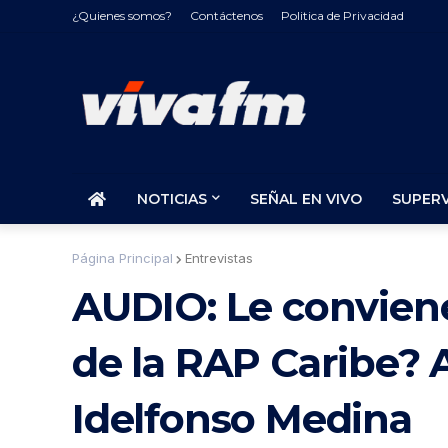
¿Quienes somos?
Contáctenos
Politica de Privacidad
NOTICIAS
SEÑAL EN VIVO
SUPER
Página Principal
Entrevistas
AUDIO: Le conviene
de la RAP Caribe? A
Idelfonso Medina