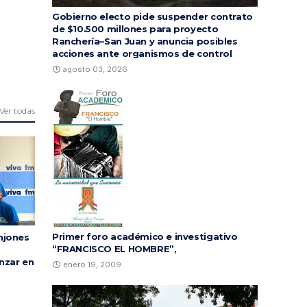
Gobierno electo pide suspender contrato
de $10.500 millones para proyecto
Ranchería–San Juan y anuncia posibles
acciones ante organismos de control
agosto 03, 2026
Ver todas
Primer foro académico e investigativo
njones
“FRANCISCO EL HOMBRE”,
nzar en
enero 19, 2009