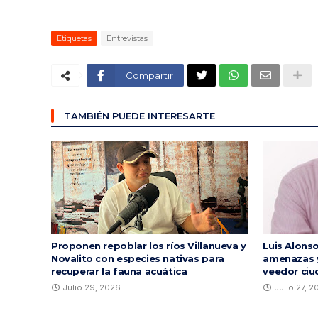
Etiquetas
Entrevistas
Compartir
TAMBIÉN PUEDE INTERESARTE
Proponen repoblar los ríos Villanueva y
Luis Alons
Novalito con especies nativas para
amenazas y
recuperar la fauna acuática
veedor ciu
Julio 29, 2026
Julio 27, 