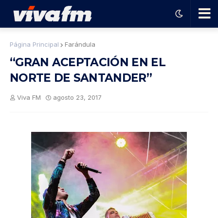
🗨️
Página Principal
Farándula
“GRAN ACEPTACIÓN EN EL
Ha
NORTE DE SANTANDER”
ble
Viva FM
agosto 23, 2017
con
el
pro
gra