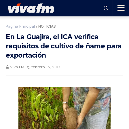
🗨️
Página Principal
NOTICIAS
En La Guajira, el ICA verifica
Ha
requisitos de cultivo de ñame para
exportación
ble
Viva FM
febrero 15, 2017
con
el
pro
gra