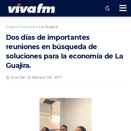
🗨️
Página Principal
La Guajira
Dos días de importantes
Ha
reuniones en búsqueda de
soluciones para la economía de La
ble
Guajira.
con
Viva FM
febrero 09, 2017
el
pro
gra