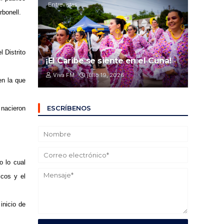
Entrevistas
rbonell.
 Distrito
¡El Caribe se siente en el Cuna!
Viva FM
julio 19, 2026
en la que
ESCRÍBENOS
 nacieron
o lo cual
icos y el
inicio de