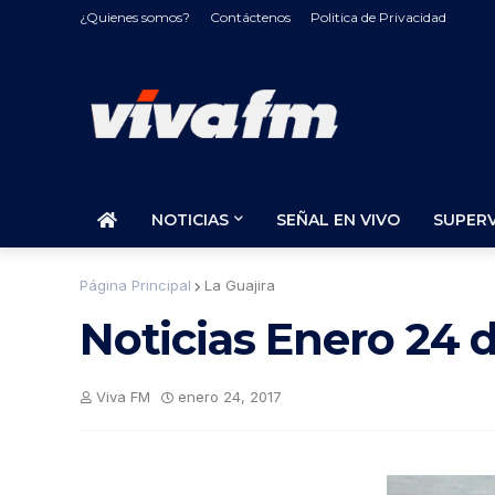
¿Quienes somos?
Contáctenos
Politica de Privacidad
NOTICIAS
SEÑAL EN VIVO
SUPER
Página Principal
La Guajira
Noticias Enero 24 
Viva FM
enero 24, 2017