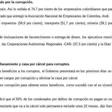
do por la corrupción.
 país. Así lo señala el 74,7 por ciento de los empresarios colombianos que par
rivado que entregó la Asociación Nacional de Empresarios de Colombia, Andi.
mpuestos (58,6 por ciento), transporte (51,7 por ciento), minería (39,1 por
de insinuaciones de favorecimiento o entrega de dinero, los ejecutivos menc
o), las Corporaciones Autónomas Regionales -CAR- (37,3 por ciento) y la Dian 
llanamiento y casa por cárcel para corruptos.
 beneficios a los corruptos, el Gobierno presentará en los próximos días un
n cargos por corrupción y eliminar la casa por cárcel.
 corrupción para obtener estos beneficios, como sucedió con el ex vicemi
ndicó que el 50% de los condenados por delitos de corrupción no pagan un so
 restante que va a la cárcel solo permanece recluido unos 22 meses, dijo San