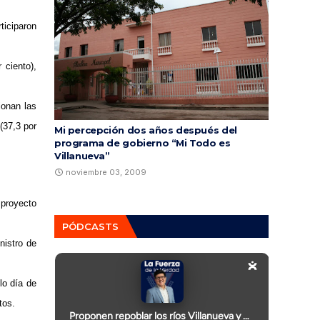
ticiparon
 ciento),
ionan las
(37,3 por
Mi percepción dos años después del
programa de gobierno “Mi Todo es
Villanueva”
noviembre 03, 2009
 proyecto
PÓDCASTS
nistro de
lo día de
tos.