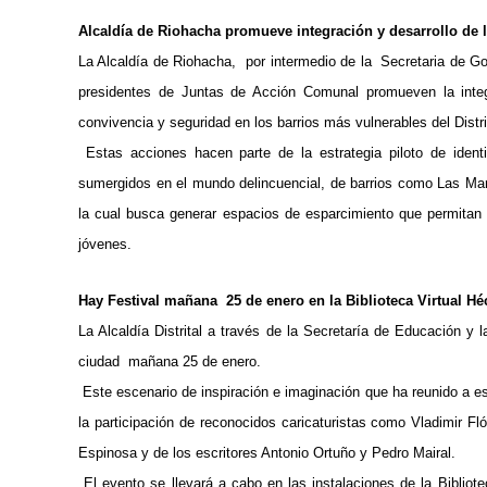
Alcaldía de Riohacha promueve integración y desarrollo de lo
La Alcaldía de Riohacha, por intermedio de la Secretaria de Go
presidentes de Juntas de Acción Comunal promueven la integ
convivencia y seguridad en los barrios más vulnerables del Distri
Estas acciones hacen parte de la estrategia piloto de iden
sumergidos en el mundo delincuencial, de barrios como Las Mar
la cual busca generar espacios de esparcimiento que permitan e
jóvenes.
Hay Festival mañana 25 de enero en la Biblioteca Virtual Héc
La Alcaldía Distrital a través de la Secretaría de Educación y 
ciudad mañana 25 de enero.
Este escenario de inspiración e imaginación que ha reunido a esc
la participación de reconocidos caricaturistas como Vladimir 
Espinosa y de los escritores Antonio Ortuño y Pedro Mairal.
El evento se llevará a cabo en las instalaciones de la Bibliot