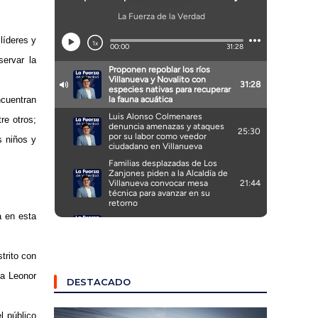
líderes y
ervar la
cuentran
re otros;
s niños y
á en esta
trito con
na Leonor
DESTACADO
l público