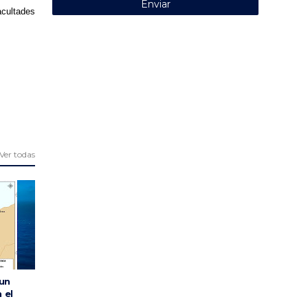
acultades
Ver todas
 un
 el