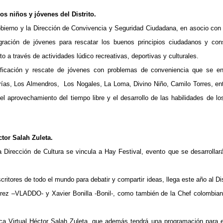
s niños y jóvenes del Distrito.
bierno y la Dirección de Convivencia y Seguridad Ciudadana, en asocio con 
ración de jóvenes para rescatar los buenos principios ciudadanos y cons
to a través de actividades lúdico recreativas, deportivas y culturales.
tificación y rescate de jóvenes con problemas de conveniencia que se en
ías, Los Almendros, Los Nogales, La Loma, Divino Niño, Camilo Torres, ent
l aprovechamiento del tiempo libre y el desarrollo de las habilidades de lo
tor Salah Zuleta.
la Dirección de Cultura se vincula a Hay Festival, evento que se desarrollar
ritores de todo el mundo para debatir y compartir ideas, llega este año al Dis
Flórez –VLADDO- y Xavier Bonilla -Bonil-, como también de la Chef colombia
eca Virtual Héctor Salah Zuleta, que además tendrá una programación para e