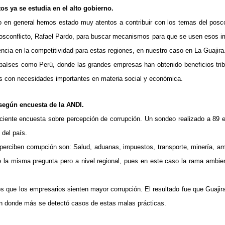
os ya se estudia en el alto gobierno.
io en general hemos estado muy atentos a contribuir con los temas del posco
l Posconflicto, Rafael Pardo, para buscar mecanismos para que se usen esos 
ncia en la competitividad para estas regiones, en nuestro caso en La Guajira
países como Perú, donde las grandes empresas han obtenido beneficios trib
es con necesidades importantes en materia social y económica.
 según encuesta de la ANDI.
ciente encuesta sobre percepción de corrupción. Un sondeo realizado a 89
 del país.
erciben corrupción son: Salud, aduanas, impuestos, transporte, minería, am
la misma pregunta pero a nivel regional, pues en este caso la rama ambien
s que los empresarios sienten mayor corrupción. El resultado fue que Guajir
en donde más se detectó casos de estas malas prácticas.