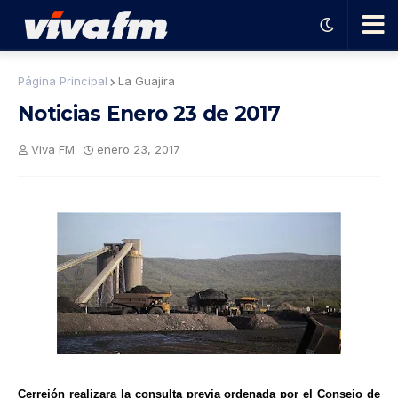
🗨️
Página Principal
La Guajira
Noticias Enero 23 de 2017
Ha
Viva FM
enero 23, 2017
ble
con
el
pro
gra
Cerrejón realizara la consulta previa ordenada por el Consejo de