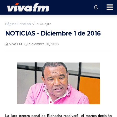
🗨️
Página Principal
La Guajira
NOTICIAS - Diciembre 1 de 2016
Ha
Viva FM
diciembre 01, 2016
ble
con
el
pro
gra
La juez tercera penal de Riohacha resolverá el martes decisión