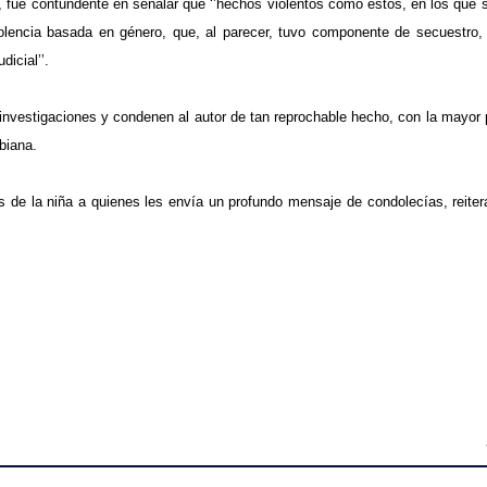
fue contundente en señalar que ‘’hechos violentos como estos, en los que s
iolencia basada en género, que, al parecer, tuvo componente de secuestro, 
icial’’.
as investigaciones y condenen al autor de tan reprochable hecho, con la mayor
biana.
ares de la niña a quienes les envía un profundo mensaje de condolecías, reite