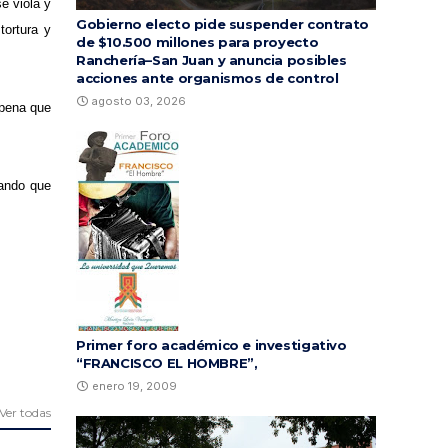
e viola y
Gobierno electo pide suspender contrato
tortura y
de $10.500 millones para proyecto
Ranchería–San Juan y anuncia posibles
acciones ante organismos de control
agosto 03, 2026
 pena que
rando que
Primer foro académico e investigativo
“FRANCISCO EL HOMBRE”,
enero 19, 2009
Ver todas