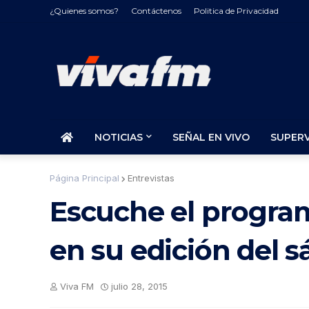
¿Quienes somos?
Contáctenos
Politica de Privacidad
NOTICIAS
SEÑAL EN VIVO
SUPER
Página Principal
Entrevistas
Escuche el progra
en su edición del s
Viva FM
julio 28, 2015