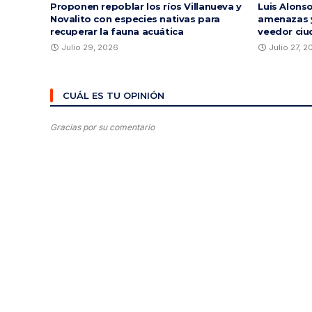
Proponen repoblar los ríos Villanueva y
Luis Alons
Novalito con especies nativas para
amenazas y
recuperar la fauna acuática
veedor ciu
Julio 29, 2026
Julio 27, 
CUÁL ES TU OPINIÓN
Gracias por su comentario