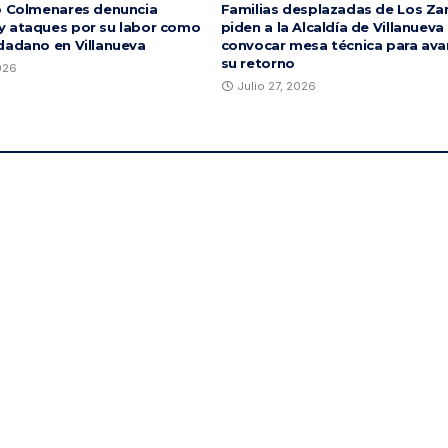
o Colmenares denuncia
Familias desplazadas de Los Za
 ataques por su labor como
piden a la Alcaldía de Villanueva
dadano en Villanueva
convocar mesa técnica para ava
su retorno
2026
Julio 27, 2026