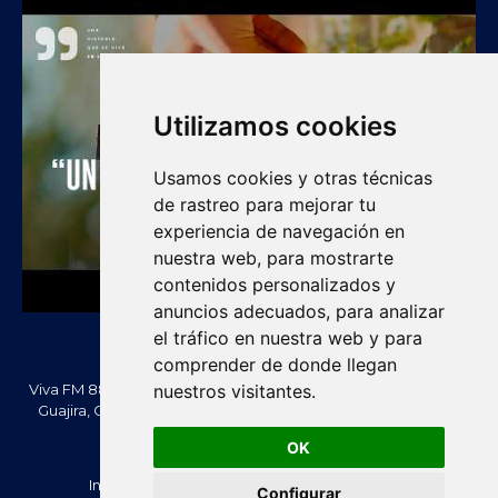
Utilizamos cookies
Usamos cookies y otras técnicas
de rastreo para mejorar tu
experiencia de navegación en
nuestra web, para mostrarte
contenidos personalizados y
anuncios adecuados, para analizar
el tráfico en nuestra web y para
comprender de donde llegan
Viva FM 88.2 FM es una emisora comunitaria de Villanueva, La
nuestros visitantes.
Guajira, Colombia. Información, noticias, cultura, vallenato y
actualidad regional.
OK
Creado Por -
vivafm.com.co
Inicio
Acera de Nosotros
Contacténos
Configurar