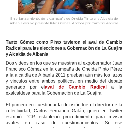
ma
En el lanzamiento de la campaña de Oneida Pinto a la Alcaldía de
Albania estuvo presente Kiko Gómez. Ambos por Cambio Radical.
Tanto Gómez como Pinto tuvieron el aval de Cambio
Radical para las elecciones a Gobernación de La Guajira
y Alcaldía de Albania
Dos videos en los que se muestran al exgobernador Juan
Francisco Gómez en la campaña de Oneida Pinto Pérez
a la alcaldía de Albanía 2011 prueban aún más los lazos
y vínculos entre ambos políticos, en medio del debate
generado por el
aval de Cambio Radical
a la
exalcaldesa para la Gobernación de La Guajira.
El primero en cuestionar la decisión fue el director de la
colectividad, Carlos Fernando Galán, quien en Twitter
escribió: "CR estableció procedimiento para revisar
avales en caso de cuestionamientos. Si ese