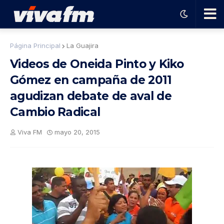
🗨️
Página Principal
La Guajira
Videos de Oneida Pinto y Kiko
Ha
Gómez en campaña de 2011
agudizan debate de aval de
ble
Cambio Radical
con
Viva FM
mayo 20, 2015
el
pro
gra