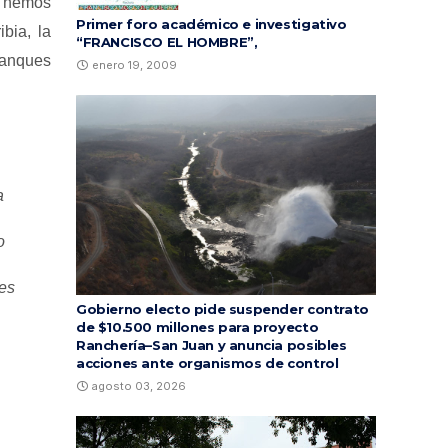
o hemos
Primer foro académico e investigativo
ibia, la
“FRANCISCO EL HOMBRE”,
tanques
enero 19, 2009
a
o
es
Gobierno electo pide suspender contrato
de $10.500 millones para proyecto
Ranchería–San Juan y anuncia posibles
acciones ante organismos de control
agosto 03, 2026