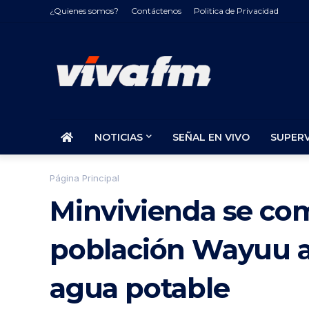
¿Quienes somos?
Contáctenos
Politica de Privacidad
NOTICIAS
SEÑAL EN VIVO
SUPER
Página Principal
Minvivienda se co
población Wayuu a 
agua potable