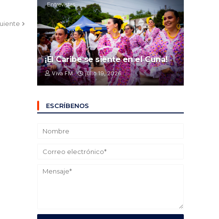
Entrevistas
guiente
¡El Caribe se siente en el Cuna!
Viva FM
julio 19, 2026
ESCRÍBENOS