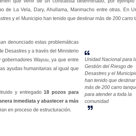
ienen que venir de un contratista determinado, por ejempl
o de La Vela, Dary, Ahullama, Manmacho entre otras.
En Ur
tres y el Municipio han tenido que destinar más de 200 carro 
 han denunciado estas problemáticas
e Desastres y a través del Ministerio
Unidad Nacional para l
 y gobernadores Wayuu, ya que entre
Gestión del Riesgo de
las ayudas humanitarias al igual que
Desastres y el Municipi
han tenido que destinar
más de 200 carro tanqu
truido y entregado
18 pozos para
para atender a toda la
anera inmediata y abastecer a más
comunidad
tran en
proceso de estructuración.