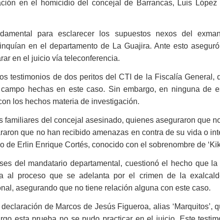
pación en el homicidio del concejal de Barrancas, Luis López 
undamental para esclarecer los supuestos nexos del exman
linquían en el departamento de La Guajira. Ante esto aseguró
ar en el juicio vía teleconferencia.
los testimonios de dos peritos del CTI de la Fiscalía General,
e campo hechas en este caso. Sin embargo, en ninguna de e
on los hechos materia de investigación.
os familiares del concejal asesinado, quienes aseguraron que n
araron que no han recibido amenazas en contra de su vida o int
io de Erlin Enrique Cortés, conocido con el sobrenombre de ‘Kik
ses del mandatario departamental, cuestionó el hecho que la f
ia al proceso que se adelanta por el crimen de la exalcal
onal, asegurando que no tiene relación alguna con este caso.
a declaración de Marcos de Jesús Figueroa, alias ‘Marquitos’, 
argo esta prueba no se pudo practicar en el juicio. Este testi