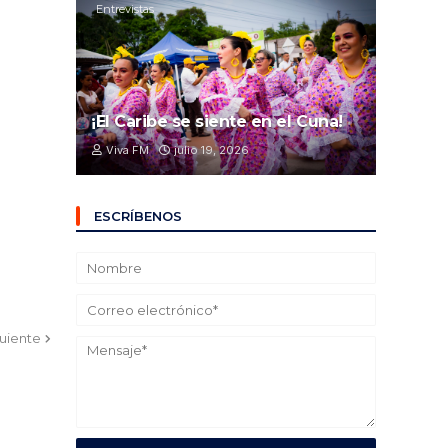
Entrevistas
¡El Caribe se siente en el Cuna!
Viva FM
julio 19, 2026
ESCRÍBENOS
guiente