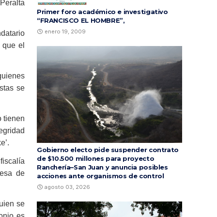
Peralta
Primer foro académico e investigativo
“FRANCISCO EL HOMBRE”,
enero 19, 2009
datario
 que el
 quienes
stas se
o tienen
egridad
e’.
Gobierno electo pide suspender contrato
de $10.500 millones para proyecto
iscalía
Ranchería–San Juan y anuncia posibles
desa de
acciones ante organismos de control
agosto 03, 2026
quien se
monio es