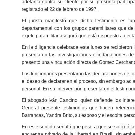
adelanta contra su cliente por su presunta partici
registrado el 22 de febrero de 1997.
El jurista manifestó que dicho testimonio es f
departamental con los grupos paramilitares que de
exjefe paramilitar aseguró que está dispuesto a declar
En la diligencia celebrada este lunes se recibieron 
presentaron las investigaciones e indagaciones d
presentó una vinculación directa de Gómez Cerchar c
Los funcionarios presentaron las declaraciones de l
el deseo de declarar en el proceso, sin embargo acl
personal. En su intervención presentaron el testimon
El abogado Iván Cancino, quien defiende los intere
General presente testimonios que hacen referenc
Barrancas, Yandra Brito, su esposo y el escolta pers
En este sentido señaló que pese a que se solicitó l
encuentra privado de la libertad en Brasil, sin emb