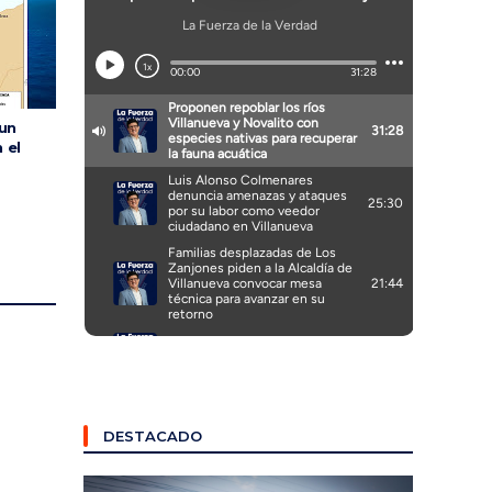
 un
 el
DESTACADO