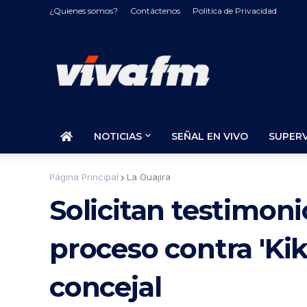
¿Quienes somos?
Contáctenos
Politica de Privacidad
NOTICIAS
SEÑAL EN VIVO
SUPER
Página Principal
La Guajira
Solicitan testimoni
proceso contra 'Ki
concejal