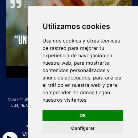
Utilizamos cookies
Usamos cookies y otras técnicas
de rastreo para mejorar tu
experiencia de navegación en
nuestra web, para mostrarte
contenidos personalizados y
anuncios adecuados, para analizar
el tráfico en nuestra web y para
comprender de donde llegan
nuestros visitantes.
Viva FM 88.2 FM es una emisora comunitaria de Villanueva, La
Guajira, Colombia. Información, noticias, cultura, vallenato y
actualidad regional.
OK
Creado Por -
vivafm.com.co
Inicio
Acera de Nosotros
Contacténos
Configurar
Política de Privacidad
Política de cookies
Viva FM 88.2 - En Vivo