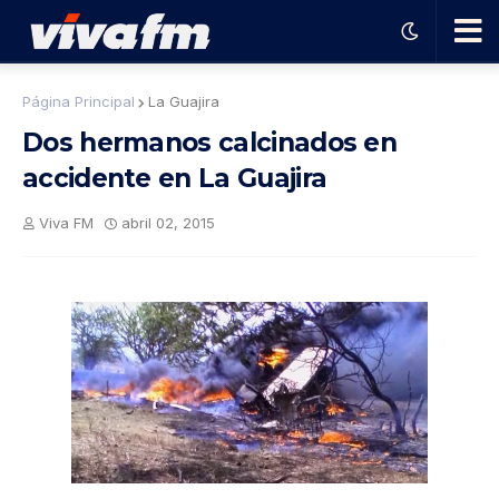
🗨️
Página Principal
La Guajira
Dos hermanos calcinados en
Ha
accidente en La Guajira
ble
Viva FM
abril 02, 2015
con
el
pro
gra