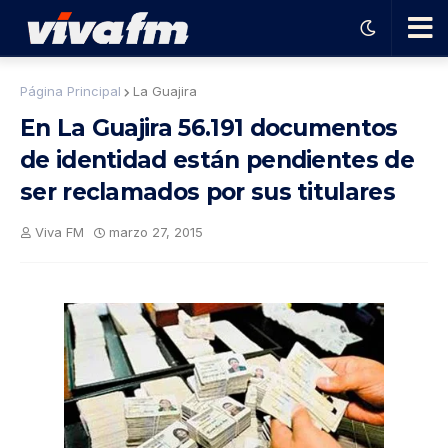
🗨️
Página Principal
La Guajira
En La Guajira 56.191 documentos
Ha
de identidad están pendientes de
ser reclamados por sus titulares
ble
Viva FM
marzo 27, 2015
con
el
pro
gra