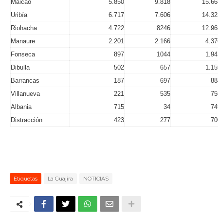
Maicao
5.850
9.818
15.66
Uribía
6.717
7.606
14.32
Riohacha
4.722
8246
12.96
Manaure
2.201
2.166
4.37
Fonseca
897
1044
1.94
Dibulla
502
657
1.15
Barrancas
187
697
88
Villanueva
221
535
75
Albania
715
34
74
Distracción
423
277
70
Etiquetas
La Guajira
NOTICIAS