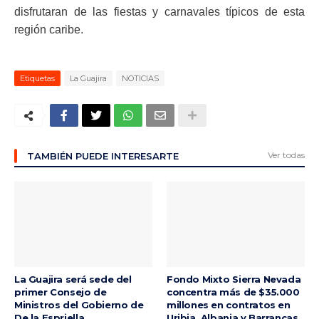
disfrutaran de las fiestas y carnavales típicos de esta
región caribe.
Etiquetas
La Guajira
NOTICIAS
Ver todas
TAMBIÉN PUEDE INTERESARTE
La Guajira será sede del
Fondo Mixto Sierra Nevada
primer Consejo de
concentra más de $35.000
Ministros del Gobierno de
millones en contratos en
De la Espriella
Uribia, Albania y Barrancas