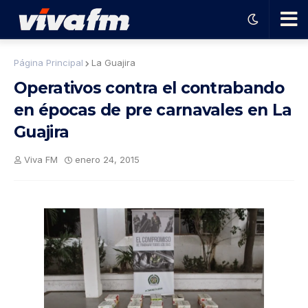
🗨️
Página Principal
La Guajira
Operativos contra el contrabando
Ha
en épocas de pre carnavales en La
Guajira
ble
Viva FM
enero 24, 2015
con
el
pro
gra