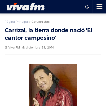
🗨️
Página Principal
Columnistas
Carrizal, la tierra donde nació 'El
Ha
cantor campesino'
ble
Viva FM
diciembre 23, 2014
con
el
pro
gra