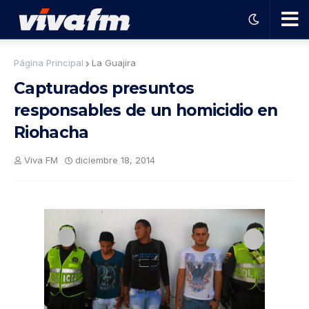
🗨️
Página Principal
La Guajira
Capturados presuntos
Ha
responsables de un homicidio en
Riohacha
ble
Viva FM
diciembre 18, 2014
con
el
pro
gra