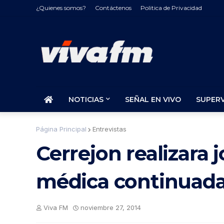
¿Quienes somos?
Contáctenos
Politica de Privacidad
NOTICIAS
SEÑAL EN VIVO
SUPER
Página Principal
Entrevistas
Cerrejon realizara
médica continuada
Viva FM
noviembre 27, 2014