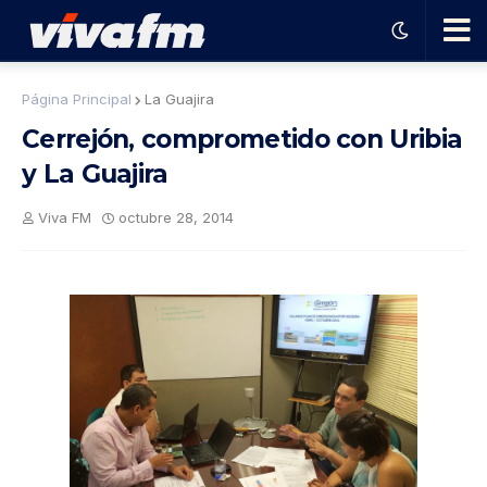
🗨️
Página Principal
La Guajira
Cerrejón, comprometido con Uribia
Ha
y La Guajira
ble
Viva FM
octubre 28, 2014
con
el
pro
gra