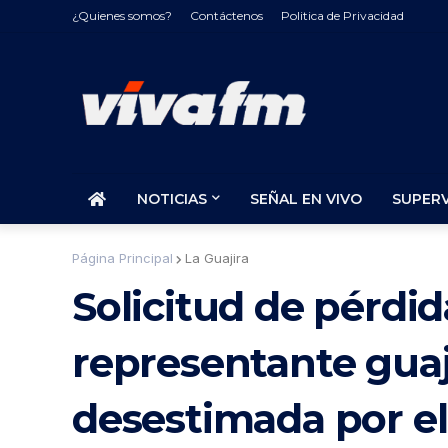
¿Quienes somos?
Contáctenos
Politica de Privacidad
NOTICIAS
SEÑAL EN VIVO
SUPER
Página Principal
La Guajira
Solicitud de pérdid
representante guaj
desestimada por el