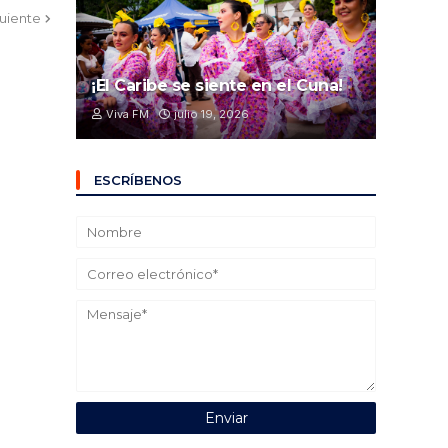
guiente
¡El Caribe se siente en el Cuna!
Viva FM
julio 19, 2026
ESCRÍBENOS