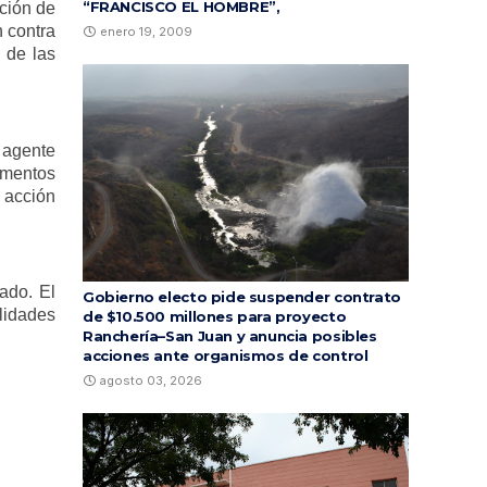
“FRANCISCO EL HOMBRE”,
ación de
 contra
enero 19, 2009
 de las
 agente
ementos
 acción
ado. El
Gobierno electo pide suspender contrato
alidades
de $10.500 millones para proyecto
Ranchería–San Juan y anuncia posibles
acciones ante organismos de control
agosto 03, 2026