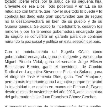
tocado liberar retos por la salud de su pequeña hija.
Creyente de ese Dios Todo poderoso y en EL se ha
refugiado con tanta fe, que hoy el que todo lo puede y lo
controla lea dado esta gran oportunidad que de seguro
no la desaprovechará en bien de su pueblo y de su
Guajira querida. Se acabó la incertidumbre, cesaron los
rumores y por fin tenemos gobernadora encargada que
de seguro se convertirá en garante para que continúe
reinando la paz social y política en esta sección del país.
Con el nombramiento de Sugeila Oñate como
gobernadora encargada, gana el dirigente y ex senador
Miguel Pinedo Vidal, gana el senador Jorge Eliecer
Ballesteros Bernier, gana el presidente de Cambio
Radical en La guajira Stevenson Pimienta Solano, gana
el dirigente José Armenta Ríos, gana “Teo” Manjarez,
pero lo más importante gana La guajira porque se acabó
la interinidad que estaba en manos de Faihan Al-Fayes,
desde el mes de noviembre del año 2013, ante la captura
del gobernador titular Juan Francisco Gómez Cerchar.
Al asumir el encargo de la gobernación de La guajira,