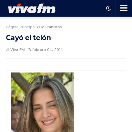
🗨️
Página Principal
Columnistas
Cayó el telón
Ha
Viva FM
febrero 04, 2014
ble
con
el
pro
gra