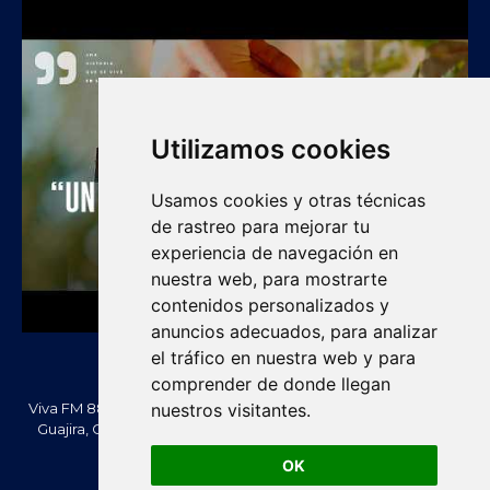
Utilizamos cookies
Usamos cookies y otras técnicas
de rastreo para mejorar tu
experiencia de navegación en
nuestra web, para mostrarte
contenidos personalizados y
anuncios adecuados, para analizar
el tráfico en nuestra web y para
comprender de donde llegan
Viva FM 88.2 FM es una emisora comunitaria de Villanueva, La
nuestros visitantes.
Guajira, Colombia. Información, noticias, cultura, vallenato y
actualidad regional.
OK
Creado Por -
vivafm.com.co