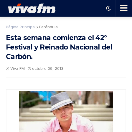
🗨️
Página Principal
Farándula
Esta semana comienza el 42°
Ha
Festival y Reinado Nacional del
Carbón.
ble
Viva FM
octubre 09, 2013
con
el
pro
gra