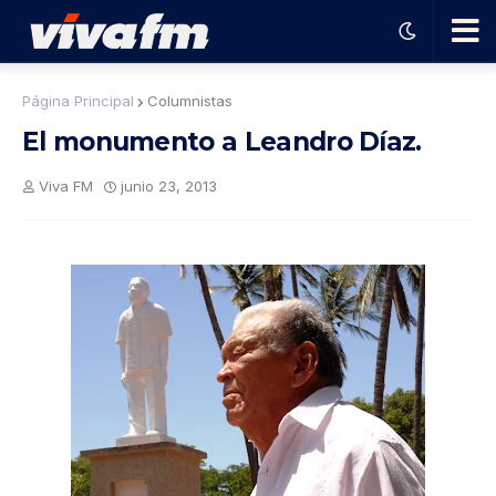
🗨️
Página Principal
Columnistas
El monumento a Leandro Díaz.
Ha
Viva FM
junio 23, 2013
ble
con
el
pro
gra