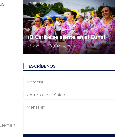
Entrevistas
US
¡El Caribe se siente en el Cuna!
Viva FM
julio 19, 2026
ESCRÍBENOS
guiente