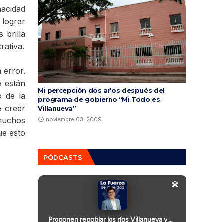
nacidad
 lograr
 brilla
rativa.
 error.
e están
Mi percepción dos años después del
o de la
programa de gobierno “Mi Todo es
e creer
Villanueva”
muchos
noviembre 03, 2009
ue esto
PÓDCASTS