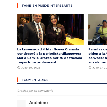
TAMBIÉN PUEDE INTERESARTE
La Universidad Militar Nueva Granada
Familias d
condecoró a la periodista villanuevera
piden a la 
María Camila Orozco por su destacada
convocar m
trayectoria profesional
su retorno
Julio 29, 2026
Julio 27, 
1 COMENTARIOS
Gracias por su comentario
Anónimo