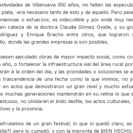
estividades de Villanueva 350 años, no faltan las especul
 plata, -era necesario tanto de esto y de aquello. Pero pes
niencias o esfuerzos, es indiscutible y por ende muy ne
al en cabeza de la doctora Claudia Gómez Ovalle, y su g
dríguez y Enrique Bracho entre otros, que lograron si
llo, donde las grandes empresas si son posibles.
ubiesen ejecutado obras de mayor impacto social, como co
 año, o fortalecer la infraestructura vial del área rural po
rán a la orden del día, y las prioridades o soluciones se 
la trascendencia de una fecha como la que vivimos, no p
tir en actos que demostraron un gran nivel y mucho esfu
que muchas generaciones mantendrán en su retina lo que s
uoso, no olvidarán el lindo desfile, los actos culturales, 
ives y la provincia.
frutamos de un gran festival, lo que sí quedó claro, es
 ella?) pero lo cumplió, y con la impronta de BIEN HECHO