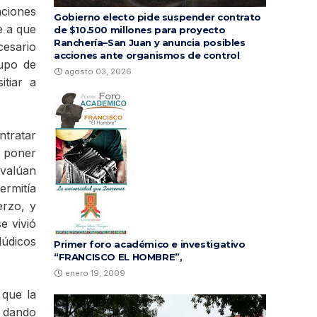
aciones
Gobierno electo pide suspender contrato
e a que
de $10.500 millones para proyecto
Ranchería–San Juan y anuncia posibles
cesario
acciones ante organismos de control
rupo de
agosto 03, 2026
tiar a
ntratar
r poner
evalúan
ermitía
erzo, y
e vivió
lúdicos
Primer foro académico e investigativo
“FRANCISCO EL HOMBRE”,
enero 19, 2009
 que la
, dando