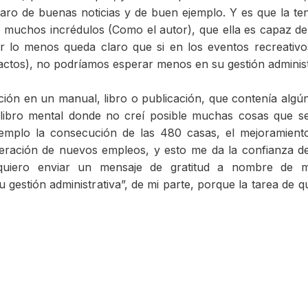
faro de buenas noticias y de buen ejemplo. Y es que la te
a muchos incrédulos (Como el autor), que ella es capaz de
 lo menos queda claro que si en los eventos recreativos
actos), no podríamos esperar menos en su gestión administ
n en un manual, libro o publicación, que contenía algún
libro mental donde no creí posible muchas cosas que s
emplo la consecución de las 480 casas, el mejoramient
eneración de nuevos empleos, y esto me da la confianza d
 quiero enviar un mensaje de gratitud a nombre de 
 gestión administrativa”, de mi parte, porque la tarea de q