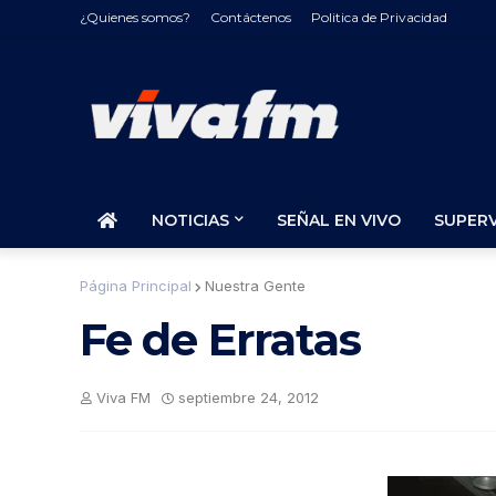
¿Quienes somos?
Contáctenos
Politica de Privacidad
NOTICIAS
SEÑAL EN VIVO
SUPER
Página Principal
Nuestra Gente
Fe de Erratas
Viva FM
septiembre 24, 2012