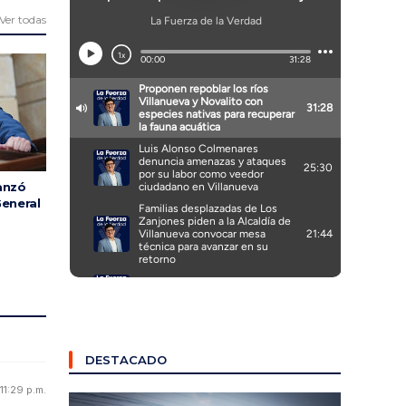
Ver todas
canzó
General
DESTACADO
11:29 p.m.