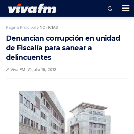
🗨️
Página Principal
NOTICIAS
Denuncian corrupción en unidad
Ha
de Fiscalía para sanear a
delincuentes
ble
Viva FM
julio 19, 2012
con
el
pro
gra