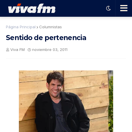
🗨️
Página Principal
Columnistas
Sentido de pertenencia
Ha
Viva FM
noviembre 03, 2011
ble
con
el
pro
gra