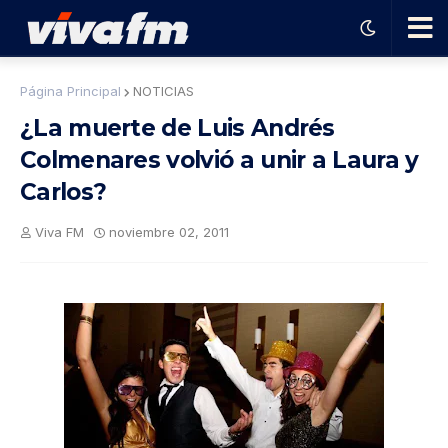
🗨️
Página Principal
NOTICIAS
¿La muerte de Luis Andrés
Ha
Colmenares volvió a unir a Laura y
Carlos?
ble
Viva FM
noviembre 02, 2011
con
el
pro
gra