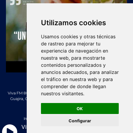
Utilizamos cookies
Usamos cookies y otras técnicas
de rastreo para mejorar tu
experiencia de navegación en
nuestra web, para mostrarte
contenidos personalizados y
anuncios adecuados, para analizar
el tráfico en nuestra web y para
comprender de donde llegan
nuestros visitantes.
Viva FM 88.2 FM es una emisora comunitaria de Villanueva, La
Guajira, Colombia. Información, noticias, cultura, vallenato y
actualidad regional.
OK
Creado Por -
vivafm.com.co
Inicio
Acera de Nosotros
Contacténos
Configurar
Política de Privacidad
Política de cookies
Viva FM 88.2 - En Vivo
Términos y condiciones
RTL Version