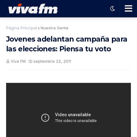
🗨️
Página Principal
Nuestra Gente
Jovenes adelantan campaña para
Ha
las elecciones: Piensa tu voto
ble
Viva FM
septiembre 22, 2011
con
el
pro
gra