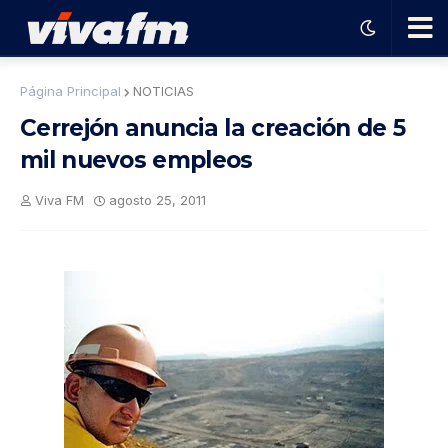
🗨️
Página Principal
NOTICIAS
Cerrejón anuncia la creación de 5
Ha
mil nuevos empleos
ble
Viva FM
agosto 25, 2011
con
el
pro
gra