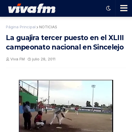
🗨️
Página Principal
NOTICIAS
La guajira tercer puesto en el XLIII
Ha
campeonato nacional en Sincelejo
ble
Viva FM
julio 28, 2011
con
el
pro
gra