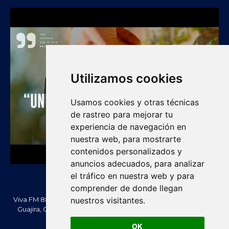
Utilizamos cookies
Usamos cookies y otras técnicas
de rastreo para mejorar tu
experiencia de navegación en
nuestra web, para mostrarte
contenidos personalizados y
anuncios adecuados, para analizar
el tráfico en nuestra web y para
comprender de donde llegan
Viva FM 88.2 FM es una emisora comunitaria de Villanueva, La
nuestros visitantes.
Guajira, Colombia. Información, noticias, cultura, vallenato y
actualidad regional.
OK
Creado Por -
vivafm.com.co