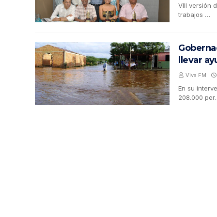
VIII versión
trabajos …
Gobernad
llevar a
Viva FM
En su interv
208.000 per