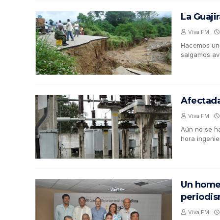
La Guajir
Viva FM
Hacemos un 
salgamos av
Afectada
Viva FM
Aún no se ha
hora ingeni
Un homena
periodis
Viva FM