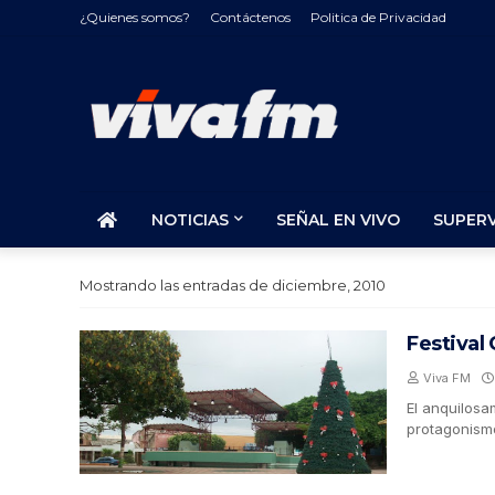
¿Quienes somos?
Contáctenos
Politica de Privacidad
NOTICIAS
SEÑAL EN VIVO
SUPER
Mostrando las entradas de diciembre, 2010
Festival
Viva FM
El anquilosa
protagonis