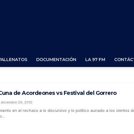
VALLENATOS
DOCUMENTACIÓN
LA 97 FM
CONTÁC
 Cuna de Acordeones vs Festival del Gorrero
diciembre 29, 2010
miento en el rechazo a lo discursivo y lo político aunado a los vientos d
mo…