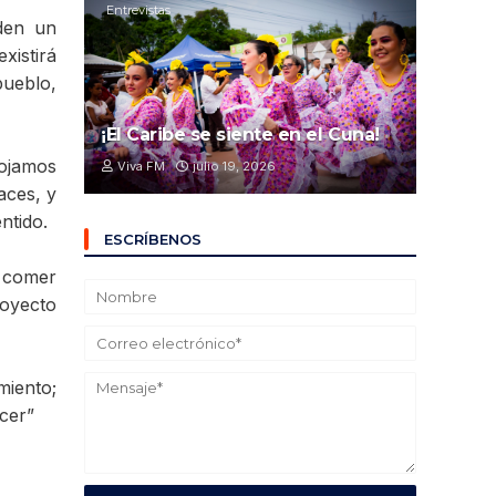
Entrevistas
den un
xistirá
pueblo,
¡El Caribe se siente en el Cuna!
cojamos
Viva FM
julio 19, 2026
aces, y
ntido.
ESCRÍBENOS
o comer
royecto
miento;
acer”