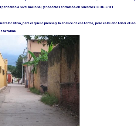
el periódico a nivel nacional, y nosotros entramos en nuestros BLOGSPOT.
esta Positiva, para el que lo piense y lo analice de esa forma, pero es bueno tener el l
e esa forma