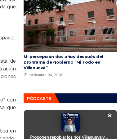
ada que
pacio.
Mi percepción dos años después del
ista de
programa de gobierno “Mi Todo es
Villanueva”
tración
noviembre 03, 2009
cciones
PÓDCASTS
le” con
asa que
tica en
siendo,