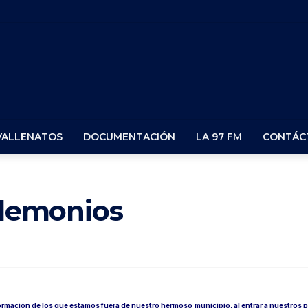
VALLENATOS
DOCUMENTACIÓN
LA 97 FM
CONTÁC
s demonios
formación de los que estamos fuera de nuestro hermoso municipio, al entrar a nuestros 