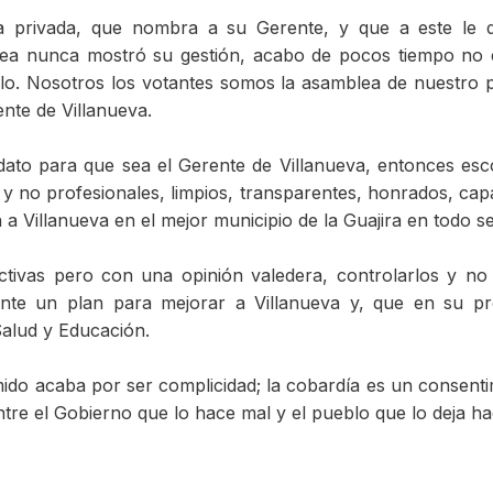
 privada, que nombra a su Gerente, y que a este le 
lea nunca mostró su gestión, acabo de pocos tiempo no e
blo. Nosotros los votantes somos la asamblea de nuestro 
te de Villanueva.
dato para que sea el Gerente de Villanueva, entonces es
s y no profesionales, limpios, transparentes, honrados, cap
 Villanueva en el mejor municipio de la Guajira en todo se
uctivas pero con una opinión valedera, controlarlos y n
ente un plan para mejorar a Villanueva y, que en su p
Salud y Educación.
mido acaba por ser complicidad; la cobardía es un consenti
entre el Gobierno que lo hace mal y el pueblo que lo deja h