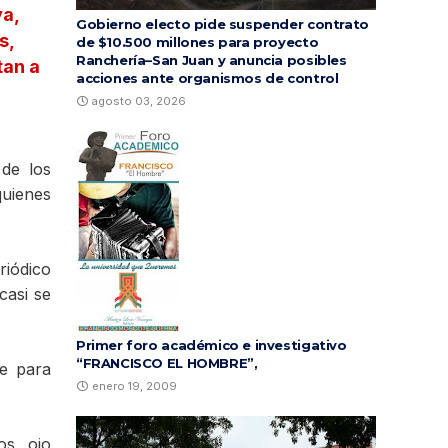
va,
Gobierno electo pide suspender contrato
s,
de $10.500 millones para proyecto
Ranchería–San Juan y anuncia posibles
tan a
acciones ante organismos de control
agosto 03, 2026
 de los
quienes
riódico
casi se
Primer foro académico e investigativo
“FRANCISCO EL HOMBRE”,
e para
enero 19, 2009
os, ojo