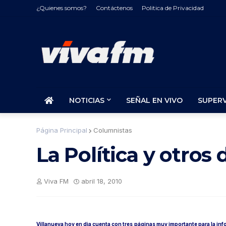
¿Quienes somos?
Contáctenos
Politica de Privacidad
NOTICIAS
SEÑAL EN VIVO
SUPER
Página Principal
Columnistas
La Política y otro
Viva FM
abril 18, 2010
Villanueva hoy en dia cuenta con tres páginas muy importante para la in