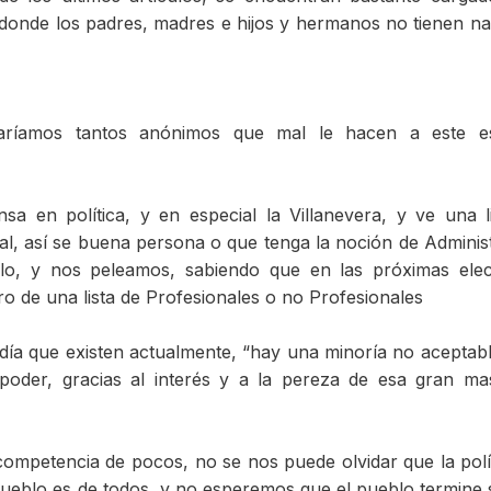
 donde los padres, madres e hijos y hermanos no tienen n
taríamos tantos anónimos que mal le hacen a este es
a en política, y en especial la Villanevera, y ve una l
al, así se buena persona o que tenga la noción de Adminis
lo, y nos peleamos, sabiendo que en las próximas ele
ro de una lista de Profesionales o no Profesionales
ldía que existen actualmente, “hay una minoría no aceptab
l poder, gracias al interés y a la pereza de esa gran m
ompetencia de pocos, no se nos puede olvidar que la polí
pueblo es de todos, y no esperemos que el pueblo termine 