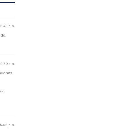
 11:43 p.m.
ado.
 9:30 a.m.
 muchas
os,
 5:06 p.m.