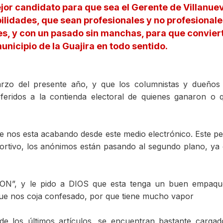
jor candidato para que sea el Gerente de Villanue
lidades, que sean profesionales y no profesionale
es, y con un pasado sin manchas, para que convier
unicipio de la Guajira en todo sentido.
rzo del presente año, y que los columnistas y dueños
referidos a la contienda electoral de quienes ganaron o 
 nos esta acabando desde este medio electrónico. Este pe
portivo, los anónimos están pasando al segundo plano, ya 
ION”, y le pido a DIOS que esta tenga un buen empaqu
a que nos coja confesado, por que tiene mucho vapor
de los últimos artículos, se encuentran bastante cargad