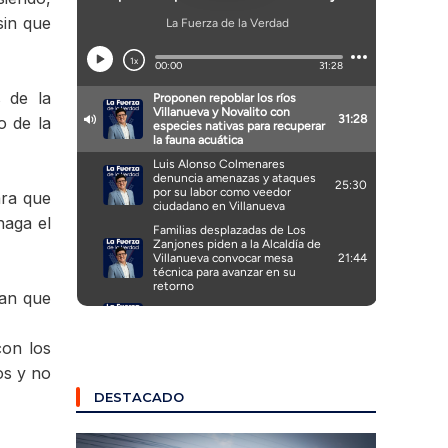
sin que
 de la
o de la
ara que
haga el
san que
con los
os y no
DESTACADO