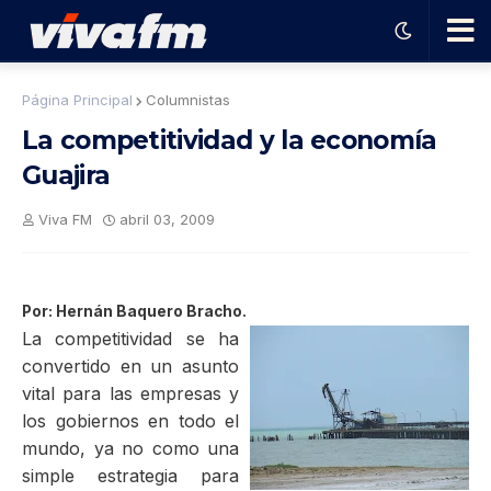
🗨️
Página Principal
Columnistas
La competitividad y la economía
Ha
Guajira
ble
Viva FM
abril 03, 2009
con
Por: Hernán Baquero Bracho.
el
La competitividad se ha
convertido en un asunto
pro
vital para las empresas y
los gobiernos en todo el
mundo, ya no como una
gra
simple estrategia para