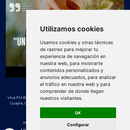
Utilizamos cookies
Usamos cookies y otras técnicas
de rastreo para mejorar tu
experiencia de navegación en
nuestra web, para mostrarte
contenidos personalizados y
anuncios adecuados, para analizar
el tráfico en nuestra web y para
comprender de donde llegan
Viva FM 88.2 FM es una emisora comunitaria de Villanueva, La
nuestros visitantes.
Guajira, Colombia. Información, noticias, cultura, vallenato y
actualidad regional.
OK
Creado Por -
vivafm.com.co
Inicio
Acera de Nosotros
Contacténos
Configurar
Política de Privacidad
Política de cookies