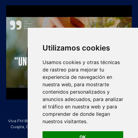
Utilizamos cookies
Usamos cookies y otras técnicas
de rastreo para mejorar tu
experiencia de navegación en
nuestra web, para mostrarte
contenidos personalizados y
anuncios adecuados, para analizar
el tráfico en nuestra web y para
comprender de donde llegan
Viva FM 88.2 FM es una emisora comunitaria de Villanueva, La
nuestros visitantes.
Guajira, Colombia. Información, noticias, cultura, vallenato y
actualidad regional.
OK