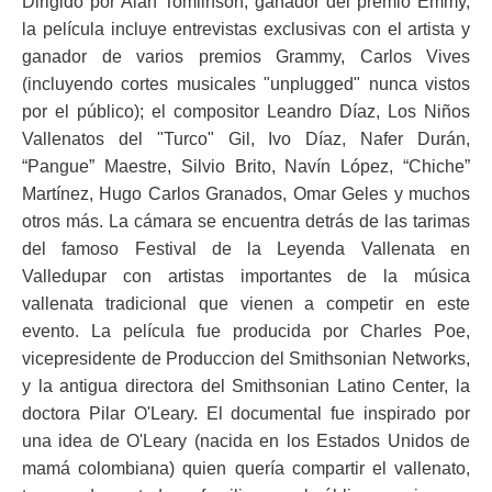
Dirigido por Alan Tomlinson, ganador del premio Emmy,
la película incluye entrevistas exclusivas con el artista y
ganador de varios premios Grammy, Carlos Vives
(incluyendo cortes musicales "unplugged" nunca vistos
por el público); el compositor Leandro Díaz, Los Niños
Vallenatos del "Turco" Gil, Ivo Díaz, Nafer Durán,
“Pangue” Maestre, Silvio Brito, Navín López, “Chiche”
Martínez, Hugo Carlos Granados, Omar Geles y muchos
otros más. La cámara se encuentra detrás de las tarimas
del famoso Festival de la Leyenda Vallenata en
Valledupar con artistas importantes de la música
vallenata tradicional que vienen a competir en este
evento. La película fue producida por Charles Poe,
vicepresidente de Produccion del Smithsonian Networks,
y la antigua directora del Smithsonian Latino Center, la
doctora Pilar O'Leary. El documental fue inspirado por
una idea de O'Leary (nacida en los Estados Unidos de
mamá colombiana) quien quería compartir el vallenato,