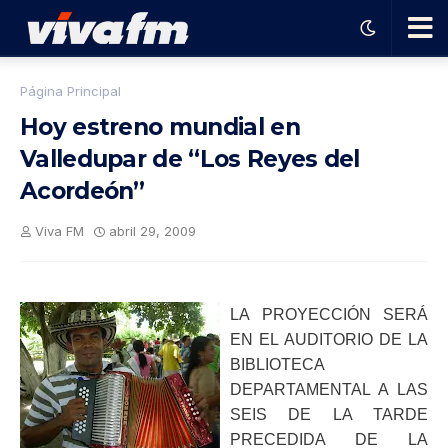
🗨️
Página Principal
Hoy estreno mundial en
Ha
Valledupar de “Los Reyes del
Acordeón”
ble
Viva FM
abril 29, 2009
con
el
LA PROYECCIÓN SERÁ
EN EL AUDITORIO DE LA
pro
BIBLIOTECA
DEPARTAMENTAL A LAS
gra
SEIS DE LA TARDE
PRECEDIDA DE LA