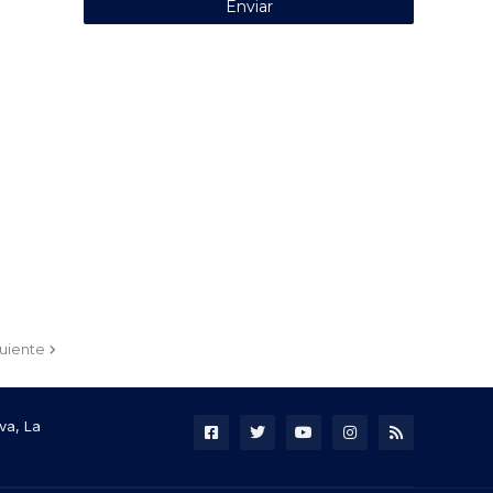
guiente
va, La