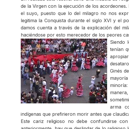
de la Virgen con la ejecución de los acordeones. 
el suyo, puesto que lo del milagro no nos expres
legitima la Conquista durante el siglo XVI y el 
damos cuenta a través de la explicación del mila
haciéndose por esto merecedor de los peores cas
Siendo l
tenían q
apropia
desatar
Ginés de
mayoría 
minoría:
manera,
sometimi
arma co
indígenas que prefirieron morir antes que claudic
Este cariz religioso no debe confundirse c
anteriormente, hay que deslindar de lo religioso 