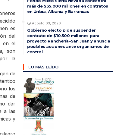
Fondo Mixto Sierra Nevada concentra
más de $35.000 millones en contratos
en Uribia, Albania y Barrancas
eoneros
ecidido
Agosto 03, 2026
amen es
Gobierno electo pide suspender
ón del
contrato de $10.500 millones para
proyecto Ranchería–San Juan y anuncia
, en el
posibles acciones ante organismos de
a, son
control
por la
LO MÁS LEÍDO
igen de
téntico
rio los
onas de
imo dar
e a las
nicas y
milagro