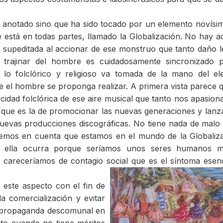
s anotado sino que ha sido tocado por un elemento novísi
stá en todas partes, llamado la Globalización. No hay ac
supeditada al accionar de ese monstruo que tanto daño l
trajinar del hombre es cuidadosamente sincronizado p
 lo folclórico y religioso va tomada de la mano del e
ue el hombre se proponga realizar. A primera vista parece 
ticidad folclórica de ese aire musical que tanto nos apasion
 que es la de promocionar las nuevas generaciones y lanza
uevas producciones discográficas. No tiene nada de malo
tenemos en cuenta que estamos en el mundo de la Globaliz
 ella ocurra porque seríamos unos seres humanos m
, careceríamos de contagio social que es el síntoma esenc
 este aspecto con el fin de
a comercialización y evitar
a propaganda descomunal en