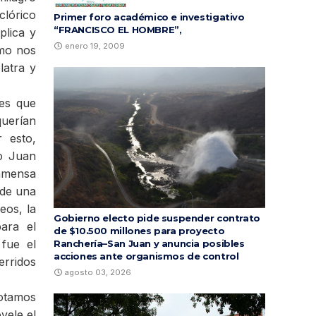
clórico
Primer foro académico e investigativo
“FRANCISCO EL HOMBRE”,
plica y
enero 19, 2009
omo nos
latra y
 es que
querían
 esto,
mo Juan
inmensa
 de una
eos, la
Gobierno electo pide suspender contrato
ara el
de $10.500 millones para proyecto
 fue el
Ranchería–San Juan y anuncia posibles
acciones ante organismos de control
rridos
agosto 03, 2026
otamos
vele el