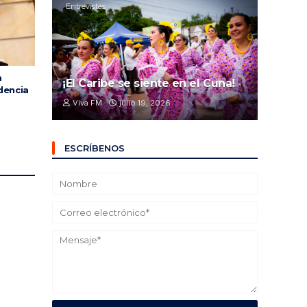
Entrevistas
a
¡El Caribe se siente en el Cuna!
dencia
Viva FM
julio 19, 2026
ESCRÍBENOS