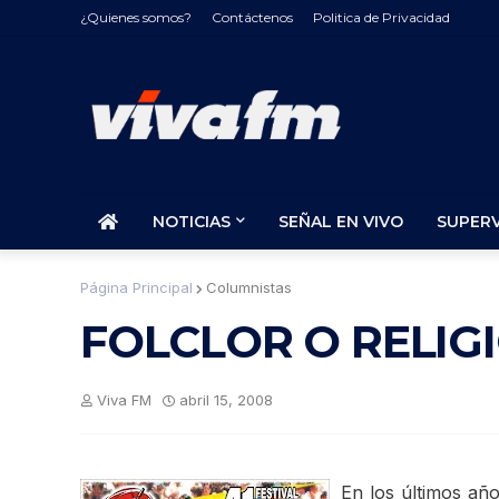
¿Quienes somos?
Contáctenos
Politica de Privacidad
NOTICIAS
SEÑAL EN VIVO
SUPER
Página Principal
Columnistas
FOLCLOR O RELIG
Viva FM
abril 15, 2008
En los últimos año