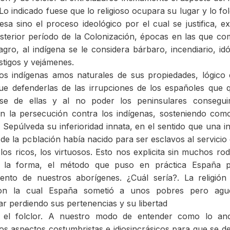
Lo indicado fuese que lo religioso ocupara su lugar y lo fol
a sino el proceso ideológico por el cual se justifica, ex
posterior período de la Colonización, épocas en las que c
gro, al indígena se le considera bárbaro, incendiario, idó
tigos y vejámenes.
os indígenas amos naturales de sus propiedades, lógico
ue defenderlas de las irrupciones de los españoles que 
rse de ellas y al no poder los peninsulares conseguir
on la persecución contra los indígenas, sosteniendo co
 Sepúlveda su inferioridad innata, en el sentido que una 
de la población había nacido para ser esclavos al servicio
 los ricos, los virtuosos. Esto nos explicita sin muchos rod
 la forma, el método que puso en práctica España p
ento de nuestros aborígenes. ¿Cuál sería?. La religión
n la cual España sometió a unos pobres pero ague
ar perdiendo sus pertenencias y su libertad
on el folclor. A nuestro modo de entender como lo an
los aspectos costumbristas e idiosincrásicos para que se de