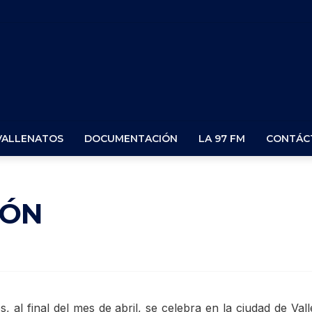
VALLENATOS
DOCUMENTACIÓN
LA 97 FM
CONTÁC
IÓN
s, al final del mes de abril, se celebra en la ciudad de Val