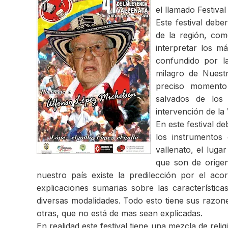
el llamado Festival
Este festival deb
de la región, com
interpretar los m
confundido por l
milagro de Nuestr
preciso momento
salvados de los
intervención de la 
En este festival d
los instrumentos 
vallenato, el luga
que son de orige
nuestro país existe la predilección por el ac
explicaciones sumarias sobre las características
diversas modalidades. Todo esto tiene sus razones
otras, que no está de mas sean explicadas.
En realidad este festival tiene una mezcla de reli