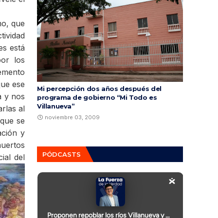
mo, que
tividad
es está
or los
lemento
que ese
Mi percepción dos años después del
a y nos
programa de gobierno “Mi Todo es
Villanueva”
rlas al
noviembre 03, 2009
 que se
ación y
uertos
PÓDCASTS
ial del