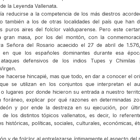
 de la Leyenda Vallenata.
ería reducirse a la competencia de los más diestros acord
o también a los de otras localidades del país que han d
ás puros aires del folclor valduparense. Pero este cert
a gran masa, por los del montón, con la conmemoraci
a Señora del Rosario acaecido el 27 de abril de 1.576
 en que los españoles dominantes durante esa époc
 ataques defensivos de los indios Tupes y Chimilas 
Virgen.
ebe hacerse hincapié, mas que todo, en dar a conocer el or
que se utilizan en los conjuntos que interpretan el au
r o lugares por donde hicieron su entrada a nuestro territo
n foráneo, explicar por qué razones en determinadas z
ordeón y por ende la destreza en su ejecución, por últ
 de los distintos tópicos vallenatos, es decir, lo referent
 históricas, políticas, sociales, culturales, económicas, ét
gión y de folclor al entrelazarse íntimamente el aspecto del 